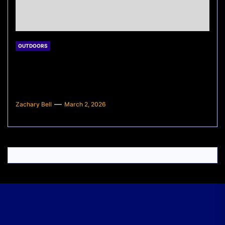
OUTDOORS
Apakah Pasar Konvensional Masih
Ramai di Era Digital? Ini Fakta dan
Analisisnya
Zachary Bell
March 2, 2026