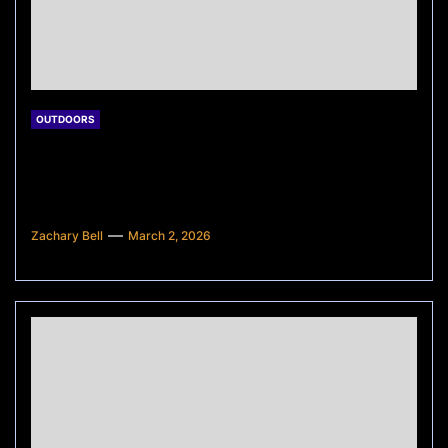
OUTDOORS
Di Mana Pasar Konvensional Teramai
di Bandung? Panduan Lengkap untuk
Kamu!
Zachary Bell
March 2, 2026