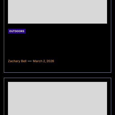
OUTDOORS
Apa Kegunaan Seorang Digital
Marketer dalam Perusahaan Online?
Ini Peran Pentingnya!
Zachary Bell
March 2, 2026