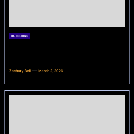
OUTDOORS
Apakah Riset Market Pasar Itu
Penting? Ini Alasan Mengapa Tidak
Boleh Diabaikan
Zachary Bell
March 2, 2026