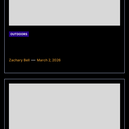
OUTDOORS
Harga Sewa Lapak Pasar
Konvensional: Apakah Mahal?
Zachary Bell
March 2, 2026