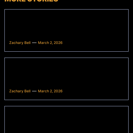
Apa Kegunaan Seorang Digital
Marketer dalam Perusahaan Online?
Ini Peran Pentingnya!
Zachary Bell
March 2, 2026
Apakah Riset Market Pasar Itu
Penting? Ini Alasan Mengapa Tidak
Boleh Diabaikan
Zachary Bell
March 2, 2026
Di Mana Pasar Konvensional Teramai
di Bandung? Panduan Lengkap untuk
Kamu!