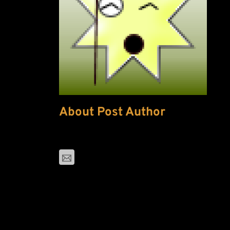
About Post Author
Zachary Bell
noreply@marketingmediawizard.com