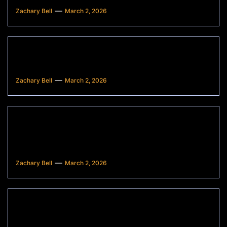
Zachary Bell
March 2, 2026
Harga Sewa Lapak Pasar
Konvensional: Apakah Mahal?
Zachary Bell
March 2, 2026
Apakah Pasar Konvensional Masih
Ramai di Era Digital? Ini Fakta dan
Analisisnya
Zachary Bell
March 2, 2026
Pengertian Ilmu Marketing dan
Penerapannya dalam Kehidupan