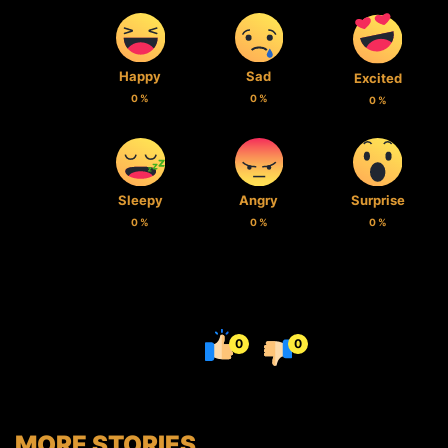
Happy
Sad
Excited
0
%
0
%
0
%
Sleepy
Angry
Surprise
0
%
0
%
0
%
0
0
MORE STORIES